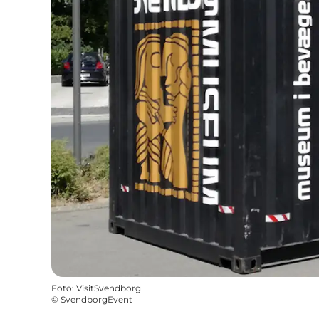
Foto
:
VisitSvendborg
©
SvendborgEvent