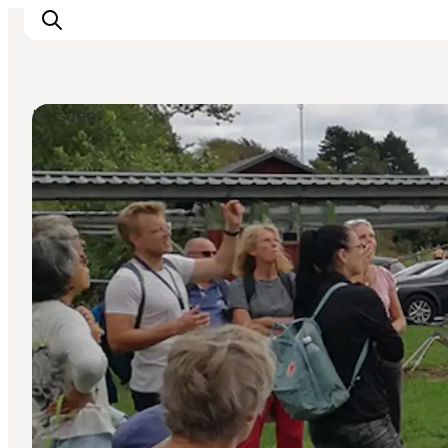
Museen
Veranstaltungen
Essen und Trinken
Shopping in Svendborg
Übernachtung
Den Urlaub planen