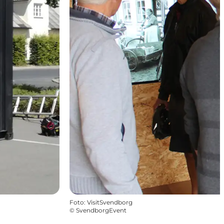
Foto
:
VisitSvendborg
©
SvendborgEvent