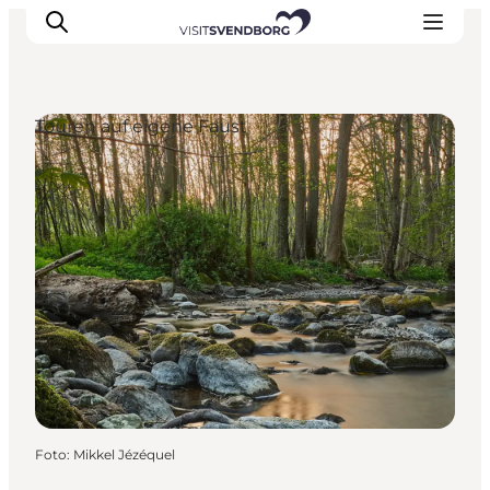
Touren auf eigene Faust
Veranstaltungen
Essen und Trinken
Shopping in Svendborg
Übernachtung
Den Urlaub planen
Foto
:
Mikkel Jézéquel