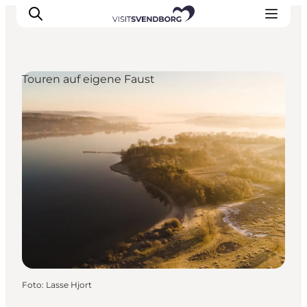
Touren auf eigene Faust
Veranstaltungen
Essen und Trinken
Shopping in Svendborg
Übernachtung
Den Urlaub planen
Foto
:
Lasse Hjort