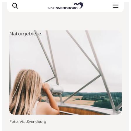
Naturgebiete
Veranstaltungen
Essen und Trinken
Shopping in Svendborg
Übernachtung
Den Urlaub planen
Foto
:
VisitSvendborg