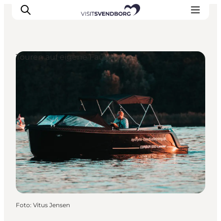
Touren auf eigene Faust
Veranstaltungen
Essen und Trinken
Shopping in Svendborg
Übernachtung
Den Urlaub planen
Foto
:
Vitus Jensen