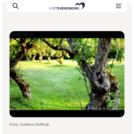
Golfplätze
Veranstaltungen
Essen und Trinken
Shopping in Svendborg
Übernachtung
Den Urlaub planen
Foto
:
Gudme Glofklub