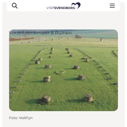
Vorzeitdenkmäler & Ruinen
Veranstaltungen
Essen und Trinken
Shopping in Svendborg
Übernachtung
Den Urlaub planen
Foto
:
VisitFyn