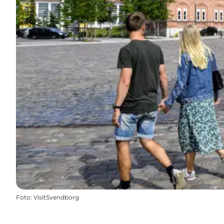
Foto
:
VisitSvendborg