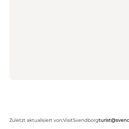
Zuletzt aktualisiert von:
VisitSvendborg
turist@sven