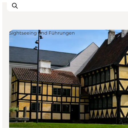
Sightseeing und Führungen
Veranstaltungen
Essen und Trinken
Shopping in Svendborg
Übernachtung
Den Urlaub planen