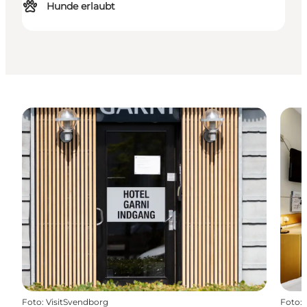
Hunde erlaubt
Foto
:
VisitSvendborg
Foto
: