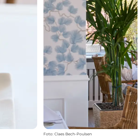
Foto
:
Claes Bech-Poulsen