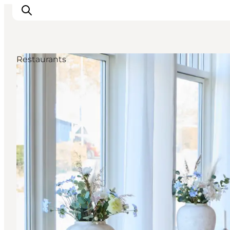
Restaurants
Veranstaltungen
Essen und Trinken
Shopping in Svendborg
Übernachtung
Den Urlaub planen