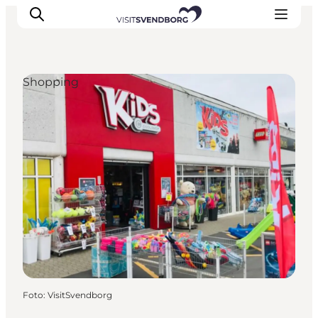
Shopping
Veranstaltungen
Essen und Trinken
Shopping in Svendborg
Übernachtung
Den Urlaub planen
Foto
:
VisitSvendborg