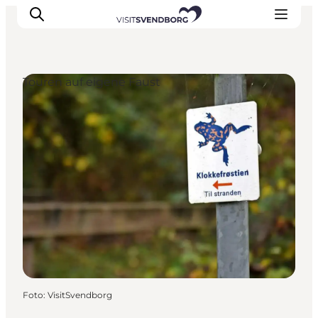
Touren auf eigene Faust
Veranstaltungen
Essen und Trinken
Shopping in Svendborg
Übernachtung
Den Urlaub planen
Foto
:
VisitSvendborg