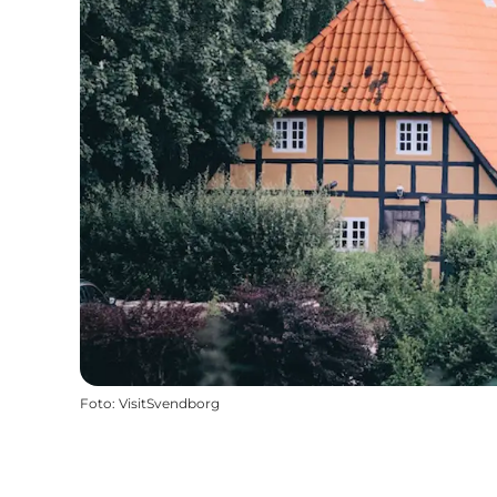
Foto
:
VisitSvendborg