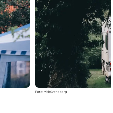
Foto
:
VisitSvendborg