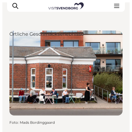
Örtliche Geschmackserlebnisse
Veranstaltungen
Essen und Trinken
Shopping in Svendborg
Übernachtung
Den Urlaub planen
Foto
:
Mads Bordinggaard