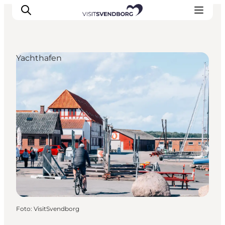
Yachthafen
Veranstaltungen
Essen und Trinken
Shopping in Svendborg
Übernachtung
Den Urlaub planen
Foto
:
VisitSvendborg