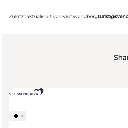
Zuletzt aktualisiert von:
VisitSvendborg
turist@sven
Sha
Sprache auswählen