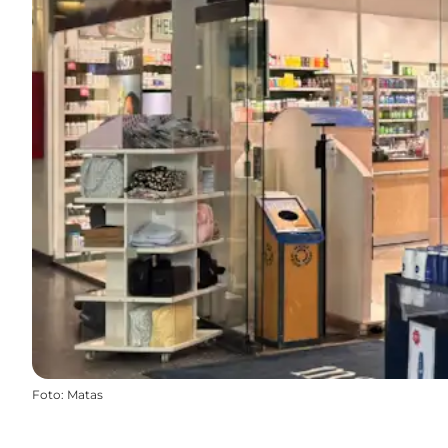
Foto
:
Matas