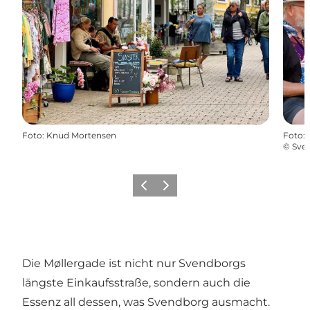
Foto
:
Knud Mortensen
Foto
:
©
Sve
Vorherige Folie
Nächste Folie
Die Møllergade ist nicht nur Svendborgs
längste Einkaufsstraße, sondern auch die
Essenz all dessen, was Svendborg ausmacht.