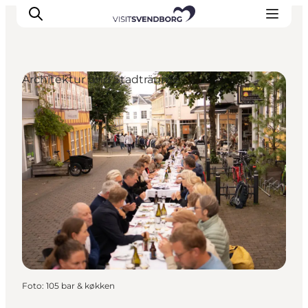
Architektur und Stadträume
Veranstaltungen
Essen und Trinken
Shopping in Svendborg
Übernachtung
Den Urlaub planen
Foto
:
105 bar & køkken