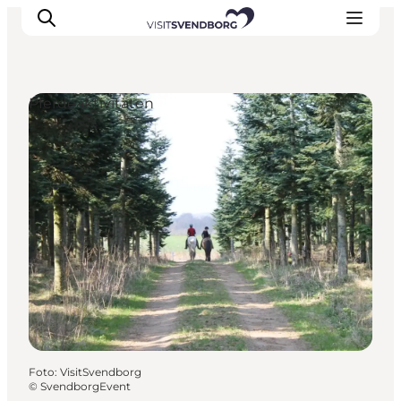
Pferdeaktivitäten
Veranstaltungen
Essen und Trinken
Shopping in Svendborg
Übernachtung
Den Urlaub planen
Foto
:
VisitSvendborg
©
SvendborgEvent