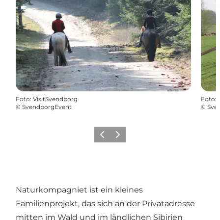
Foto
:
VisitSvendborg
Foto
:
©
SvendborgEvent
©
Sve
Vorherige Folie
Nächste Folie
Naturkompagniet ist ein kleines
Familienprojekt, das sich an der Privatadresse
mitten im Wald und im ländlichen Sibirien