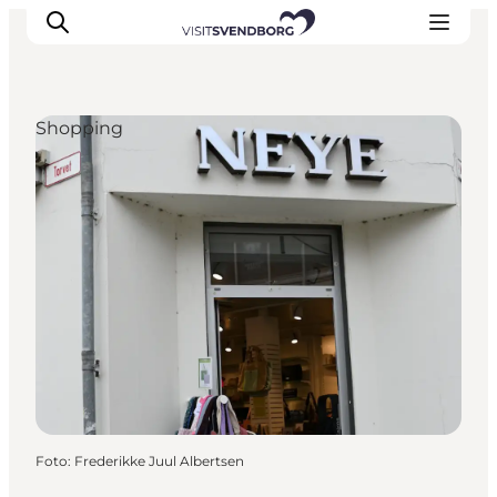
Shopping
Veranstaltungen
Essen und Trinken
Shopping in Svendborg
Übernachtung
Den Urlaub planen
Foto
:
Frederikke Juul Albertsen