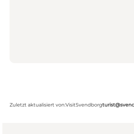
Zuletzt aktualisiert von:
VisitSvendborg
turist@sven