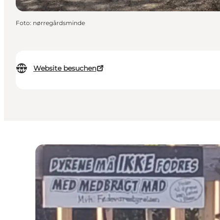
Foto
:
nørregårdsminde
Website besuchen