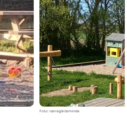
Foto
:
nørregårdsminde