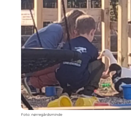
Foto
:
nørregårdsminde