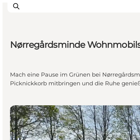
Nørregårdsminde Wohnmobilst
Veranstaltungen
Essen und Trinken
Shopping in Svendborg
Mach eine Pause im Grünen bei Nørregårdsmin
Übernachtung
Picknickkorb mitbringen und die Ruhe genie
Den Urlaub planen
Stellplätze