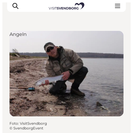
Angeln
Veranstaltungen
Essen und Trinken
Shopping in Svendborg
Übernachtung
Den Urlaub planen
Foto
:
VisitSvendborg
©
SvendborgEvent