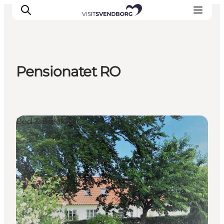
Pensionatet RO
Veranstaltungen
Essen und Trinken
Shopping in Svendborg
Bed & Breakfast
Übernachtung
Den Urlaub planen