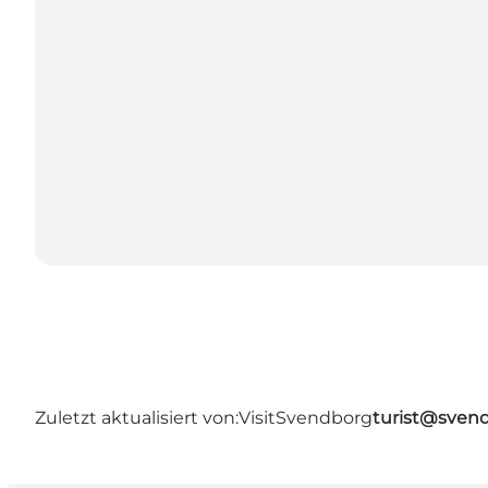
Zuletzt aktualisiert von:
VisitSvendborg
turist@sven