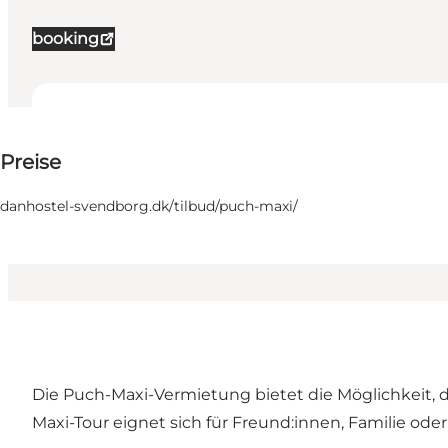
booking
Preis auf Anfrage
Preise
Website besuchen
Freunde, Mein Partner
danhostel-svendborg.dk/tilbud/puch-maxi/
Die Puch-Maxi-Vermietung bietet die Möglichkeit,
Maxi-Tour eignet sich für Freund:innen, Familie ode