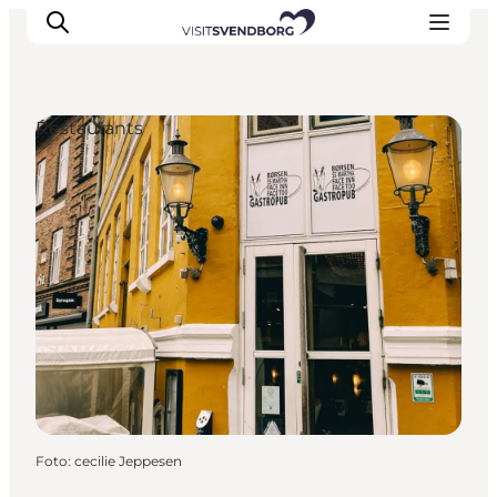
Restaurants
Veranstaltungen
Essen und Trinken
Shopping in Svendborg
Übernachtung
Den Urlaub planen
Foto
:
cecilie Jeppesen