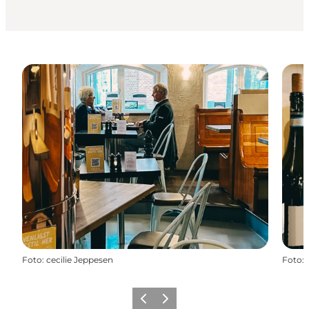
Foto
:
cecilie Jeppesen
Foto
:
Vorherige Folie
Nächste Folie