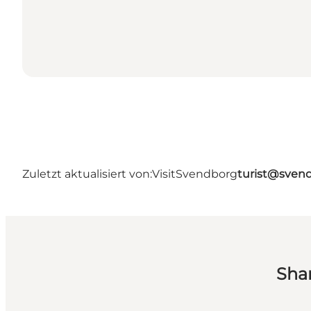
Zuletzt aktualisiert von:
VisitSvendborg
turist@sven
Sha