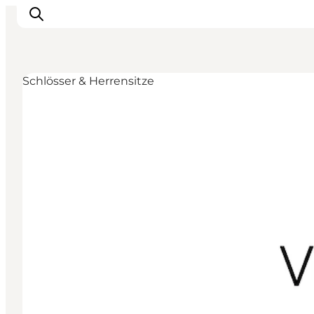
Schlösser & Herrensitze
Veranstaltungen
Essen und Trinken
Shopping in Svendborg
Übernachtung
Den Urlaub planen