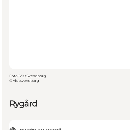
Foto
:
VisitSvendborg
©
visitsvendborg
Rygård