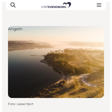
Angeln
Veranstaltungen
Essen und Trinken
Shopping in Svendborg
Übernachtung
Den Urlaub planen
Foto
:
Lasse Hjort