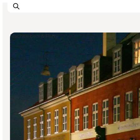
Nachtleben & Party
Veranstaltungen
Essen und Trinken
Shopping in Svendborg
Übernachtung
Den Urlaub planen