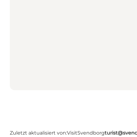
Zuletzt aktualisiert von:
VisitSvendborg
turist@sven