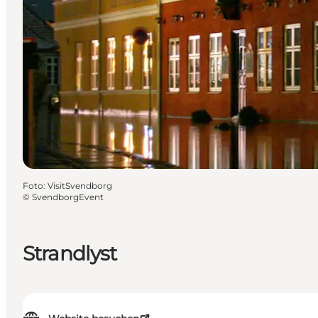
Foto
:
VisitSvendborg
©
SvendborgEvent
Strandlyst