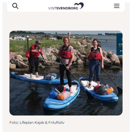
Bootsvermieter
Veranstaltungen
Essen und Trinken
Shopping in Svendborg
Übernachtung
Den Urlaub planen
Foto
:
Lifeplan Kajak & Friluftsliv