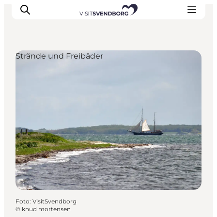
Strände und Freibäder
Veranstaltungen
Essen und Trinken
Shopping in Svendborg
Übernachtung
Den Urlaub planen
Foto
:
VisitSvendborg
©
knud mortensen