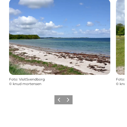
Foto
:
VisitSvendborg
Foto
:
©
knud mortensen
©
knu
Vorherige Folie
Nächste Folie