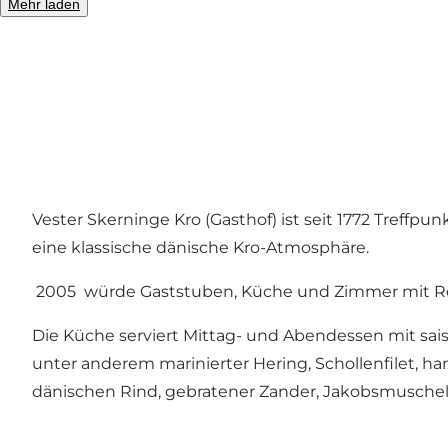
Mehr laden
Foto
:
Vester Skerninge Kro
Vester Skerninge Kro (Gasthof) ist seit 1772 Treff
eine klassische dänische Kro-Atmosphäre.
2005 würde Gaststuben, Küche und Zimmer mit Resp
Die Küche serviert Mittag- und Abendessen mit sai
unter anderem marinierter Hering, Schollenfilet, h
dänischen Rind, gebratener Zander, Jakobsmuscheln