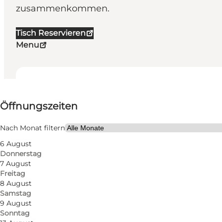
zusammenkommen.
Tisch Reservieren
Menu
Öffnungszeiten anzeigen
Öffnungszeiten
Website besuchen
Freunde, Mein Partner, Mir selbst, Mein Geschäft, Kind
Nach Monat filtern
6 August
Donnerstag
7 August
Freitag
8 August
Samstag
9 August
Sonntag