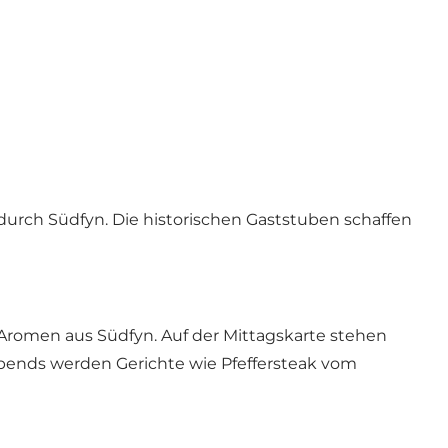
Foto
:
Vester Skerninge Kro
 durch Südfyn. Die historischen Gaststuben schaffen
 Aromen aus Südfyn. Auf der Mittagskarte stehen
Abends werden Gerichte wie Pfeffersteak vom