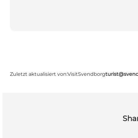
Zuletzt aktualisiert von:
VisitSvendborg
turist@sven
Sha