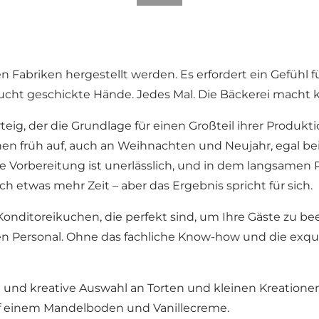
ßen Fabriken hergestellt werden. Es erfordert ein Gefüh
 braucht geschickte Hände. Jedes Mal. Die Bäckerei mac
rteig, der die Grundlage für einen Großteil ihrer Produkt
ehen früh auf, auch an Weihnachten und Neujahr, egal b
Vorbereitung ist unerlässlich, und in dem langsamen Pr
h etwas mehr Zeit – aber das Ergebnis spricht für sich.
n Konditoreikuchen, die perfekt sind, um Ihre Gäste zu 
ersonal. Ohne das fachliche Know-how und die exquisi
e und kreative Auswahl an Torten und kleinen Kreatione
uf einem Mandelboden und Vanillecreme.