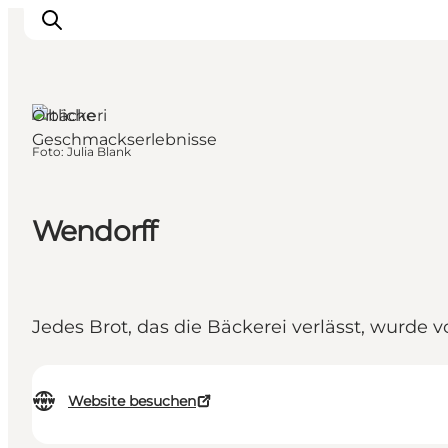
Örtliche
Geschmackserlebnisse
Foto
:
Julia Blank
Veranstaltungen
Essen und Trinken
Shopping in Svendborg
Wendorff
Übernachtung
Den Urlaub planen
Jedes Brot, das die Bäckerei verlässt, wurde v
Website besuchen