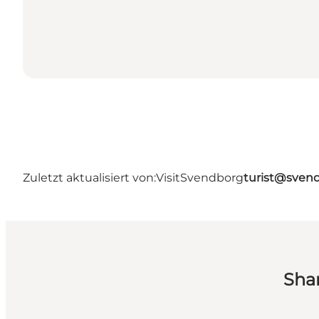
Zuletzt aktualisiert von:
VisitSvendborg
turist@sven
Sha