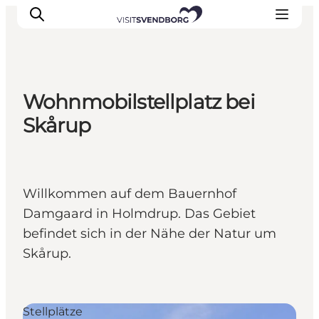
Wohnmobilstellplatz bei
Veranstaltungen
Skårup
Essen und Trinken
Shopping in Svendborg
Übernachtung
Willkommen auf dem Bauernhof
Den Urlaub planen
Damgaard in Holmdrup. Das Gebiet
befindet sich in der Nähe der Natur um
Skårup.
Stellplätze