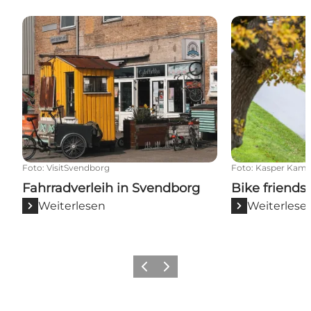
Fahrradverleih in Svendborg
Bike friends
Foto
:
VisitSvendborg
Foto
:
Kasper Kam
Fahrradverleih in Svendborg
Bike friends
Weiterlesen
Weiterlese
Vorherige Folie
Nächste Folie