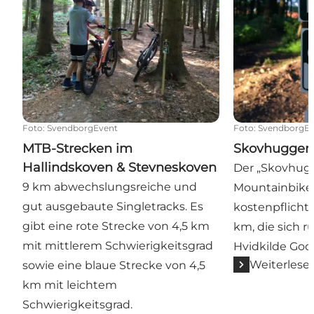
Foto
:
SvendborgEvent
Foto
:
SvendborgEv
MTB-Strecken im
Skovhugger
Hallindskoven & Stevneskoven
Der „Skovhug
9 km abwechslungsreiche und
Mountainbike-T
gut ausgebaute Singletracks. Es
kostenpflichti
gibt eine rote Strecke von 4,5 km
km, die sich 
mit mittlerem Schwierigkeitsgrad
Hvidkilde God
Weiterlese
sowie eine blaue Strecke von 4,5
km mit leichtem
Schwierigkeitsgrad.