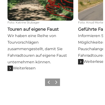
Foto
:
Katrine Stubager
Foto
:
Knud Morten
Touren auf eigene Faust
Geführte Fa
Wir haben eine Reihe von
Informieren Si
Tourvorschlägen
Möglichkeiten
zusammengestellt, damit Sie
Pauschalange
Fahrradtouren auf eigene Faust
Fahrradtouren
Weiterlese
unternehmen können.
Weiterlesen
Vorherige Folie
Nächste Folie