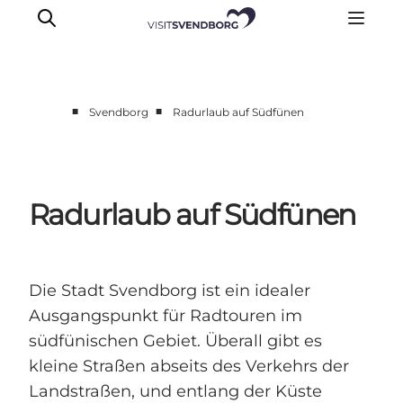
■
■
Svendborg
Radurlaub auf Südfünen
Veranstaltungen
Essen und Trinken
Shopping in Svendborg
Radurlaub auf Südfünen
Übernachtung
Den Urlaub planen
Die Stadt Svendborg ist ein idealer
Ausgangspunkt für Radtouren im
südfünischen Gebiet. Überall gibt es
kleine Straßen abseits des Verkehrs der
Landstraßen, und entlang der Küste