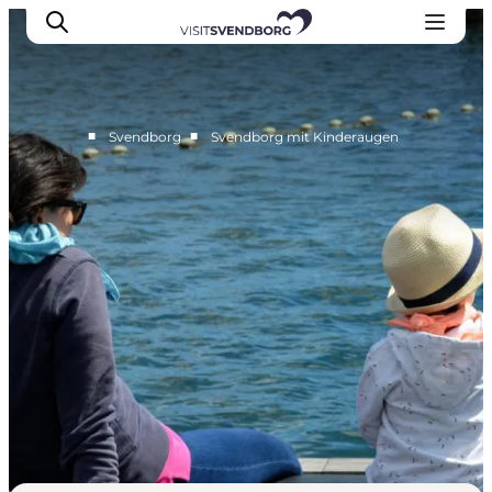
■
■
Svendborg
Svendborg mit Kinderaugen
Veranstaltungen
Essen und Trinken
Shopping in Svendborg
Übernachtung
Den Urlaub planen