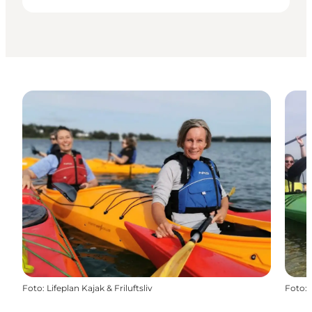
Foto
:
Lifeplan Kajak & Friluftsliv
Foto
: