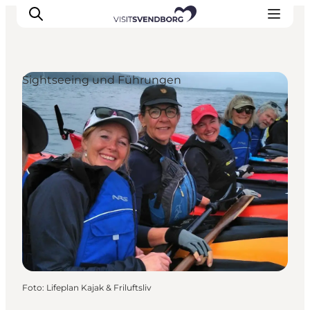
Sightseeing und Führungen
Veranstaltungen
Essen und Trinken
Shopping in Svendborg
Übernachtung
Den Urlaub planen
Foto
:
Lifeplan Kajak & Friluftsliv