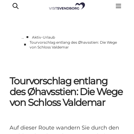
■
…
Aktiv-Urlaub
Tourvorschlag entlang des Øhavsstien: Die Wege
■
von Schloss Valdemar
Veranstaltungen
Essen und Trinken
Shopping in Svendborg
Übernachtung
Tourvorschlag entlang
Den Urlaub planen
des Øhavsstien: Die Wege
von Schloss Valdemar
Auf dieser Route wandern Sie durch den