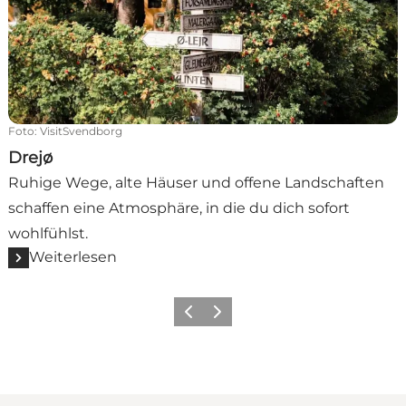
Foto
:
VisitSvendborg
Drejø
Ruhige Wege, alte Häuser und offene Landschaften
schaffen eine Atmosphäre, in die du dich sofort
wohlfühlst.
Weiterlesen
Vorherige Folie
Nächste Folie