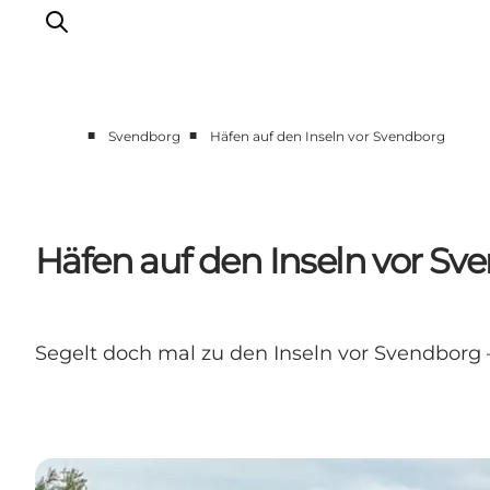
■
■
Svendborg
Häfen auf den Inseln vor Svendborg
Veranstaltungen
Essen und Trinken
Shopping in Svendborg
Häfen auf den Inseln vor Sv
Übernachtung
Den Urlaub planen
Segelt doch mal zu den Inseln vor Svendborg –